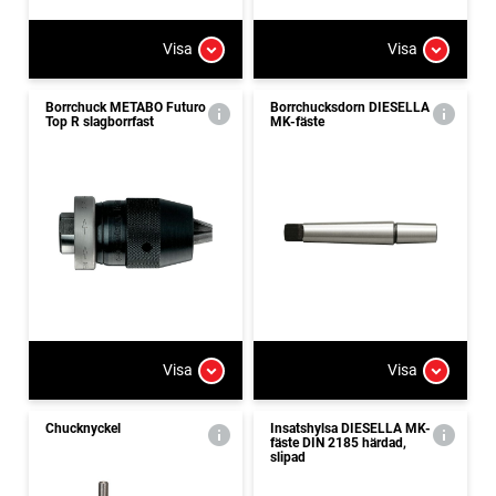
Visa
Visa
Borrchuck METABO Futuro
Borrchucksdorn DIESELLA
Top R slagborrfast
MK-fäste
Visa
Visa
Chucknyckel
Insatshylsa DIESELLA MK-
fäste DIN 2185 härdad,
slipad