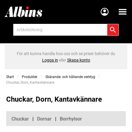
Meny
För att kunna handla hos oss och se priser behöver du
Logga in
eller
Skapa konto
Start
Produkter
Skärande- och hållande verktyg
Current:
Chuckar, Dorn, Kantavkännare
Chuckar, Dorn, Kantavkännare
Kategorier
Chuckar
Dornar
Borrhylsor