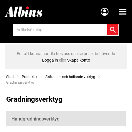
Meny
För att kunna handla hos oss och se priser behöver du
Logga in
eller
Skapa konto
Start
Produkter
Skärande- och hållande verktyg
Current:
Gradningsverktyg
Gradningsverktyg
Kategorier
Handgradningsverktyg