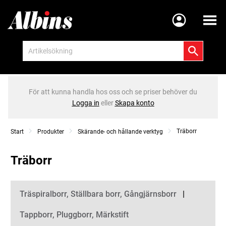
Meny
För att kunna handla hos oss och se priser behöver du
Logga in
eller
Skapa konto
Träborr
Start
Produkter
Skärande- och hållande verktyg
Träborr
Kategorier
Träspiralborr, Ställbara borr, Gångjärnsborr
Tappborr, Pluggborr, Märkstift