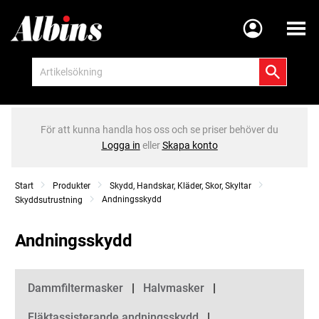
Meny
För att kunna handla hos oss och se priser behöver du
Logga in
eller
Skapa konto
Start
Produkter
Skydd, Handskar, Kläder, Skor, Skyltar
Andningsskydd
Skyddsutrustning
Andningsskydd
Kategorier
Dammfiltermasker
Halvmasker
Fläktassisterande andningsskydd