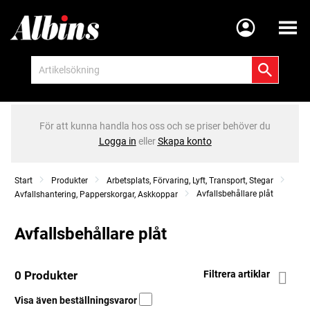
Meny
För att kunna handla hos oss och se priser behöver du
Logga in
eller
Skapa konto
Start
Produkter
Arbetsplats, Förvaring, Lyft, Transport, Stegar
Avfallsbehållare plåt
Avfallshantering, Papperskorgar, Askkoppar
Avfallsbehållare plåt
0 Produkter
Filtrera artiklar
Visa även beställningsvaror