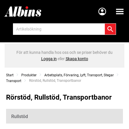
Meny
För att kunna handla hos oss och se priser behöver du
Logga in
eller
Skapa konto
Start
Produkter
Arbetsplats, Förvaring, Lyft, Transport, Stegar
Current:
Rörstöd, Rullstöd, Transportbanor
Transport
Rörstöd, Rullstöd, Transportbanor
Kategorier
Rullstöd