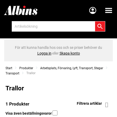
Meny
För att kunna handla hos oss och se priser behöver du
Logga in
eller
Skapa konto
Start
Produkter
Arbetsplats, Förvaring, Lyft, Transport, Stegar
Current:
Trallor
Transport
Trallor
1 Produkter
Filtrera artiklar
Visa även beställningsvaror