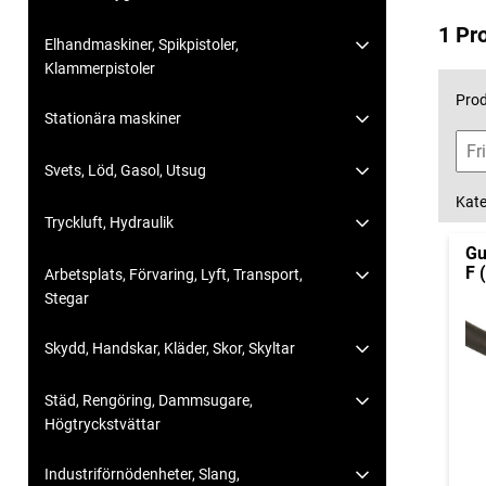
1 Pr
Elhandmaskiner, Spikpistoler,
Klammerpistoler
Prod
Stationära maskiner
Svets, Löd, Gasol, Utsug
Kate
Tryckluft, Hydraulik
Gu
F 
Arbetsplats, Förvaring, Lyft, Transport,
Stegar
Skydd, Handskar, Kläder, Skor, Skyltar
Städ, Rengöring, Dammsugare,
Högtryckstvättar
Industriförnödenheter, Slang,