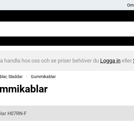
Om 
na handla hos oss och se priser behöver du
Logga in
eller
blar, Sladdar
Gummikablar
mmikablar
gorier
lar H07RN-F