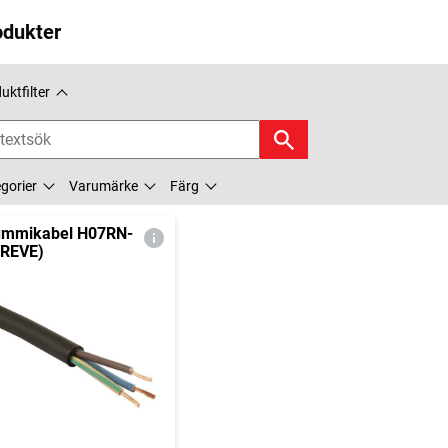
odukter
uktfilter
gorier
Varumärke
Färg
mmikabel H07RN-
(REVE)