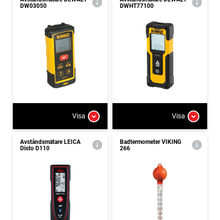
DW03050
DWHT77100
Visa
Visa
Avståndsmätare LEICA
Badtermometer VIKING
Disto D110
266