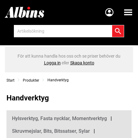
Meny
För att kunna handla hos oss och se priser behöver du
Logga in
eller
Skapa konto
Handverktyg
Start
Produkter
Handverktyg
Kategorier
Hylsverktyg, Fasta nycklar, Momentverktyg
Skruvmejslar, Bits, Bitssatser, Sylar