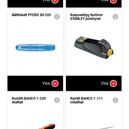
Nålfilskaft PFERD SH 220
Raspverktyg Surform
STANLEY putshyvel
Visa
Visa
Rundfil BAHCO 1-230
Rymfil BAHCO 1-111
skaftad
oskaftad