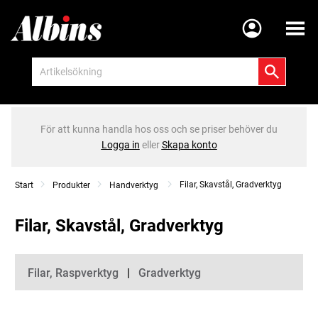
Meny
För att kunna handla hos oss och se priser behöver du
Logga in
eller
Skapa konto
Filar, Skavstål, Gradverktyg
Start
Produkter
Handverktyg
Filar, Skavstål, Gradverktyg
Kategorier
Filar, Raspverktyg
Gradverktyg