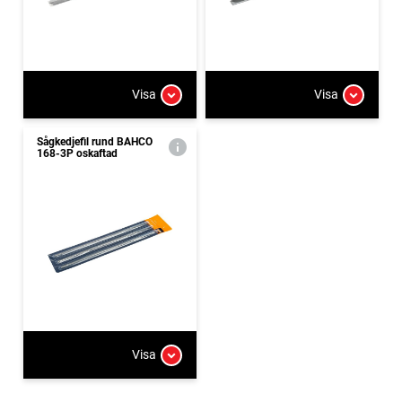
Visa
Visa
Sågkedjefil rund BAHCO
168-3P oskaftad
Visa