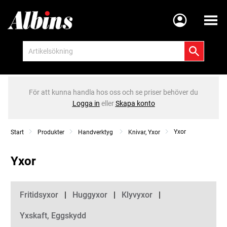
Meny
För att kunna handla hos oss och se priser behöver du
Logga in
eller
Skapa konto
Yxor
Start
Produkter
Handverktyg
Knivar, Yxor
Yxor
Kategorier
Fritidsyxor
Huggyxor
Klyvyxor
Yxskaft, Eggskydd