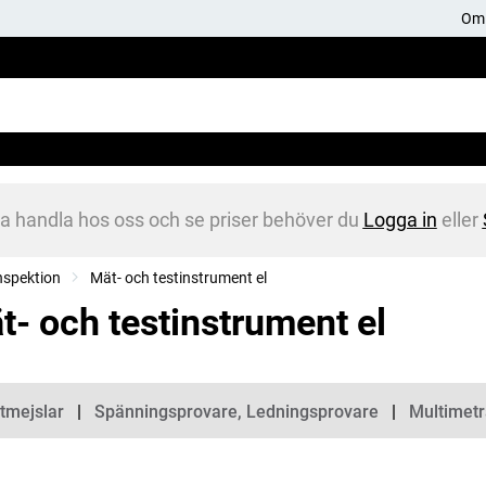
Om 
na handla hos oss och se priser behöver du
Logga in
eller
nspektion
Mät- och testinstrument el
t- och testinstrument el
gorier
tmejslar
Spänningsprovare, Ledningsprovare
Multimetr