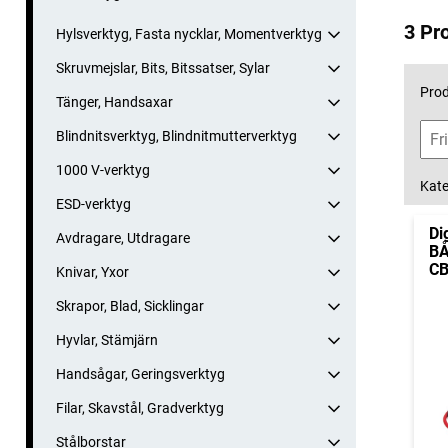
3 Pr
Hylsverktyg, Fasta nycklar, Momentverktyg
Skruvmejslar, Bits, Bitssatser, Sylar
Prod
Tänger, Handsaxar
Blindnitsverktyg, Blindnitmutterverktyg
1000 V-verktyg
Kate
ESD-verktyg
Di
Avdragare, Utdragare
BÅ
CB
Knivar, Yxor
Skrapor, Blad, Sicklingar
Hyvlar, Stämjärn
Handsågar, Geringsverktyg
Filar, Skavstål, Gradverktyg
Stålborstar