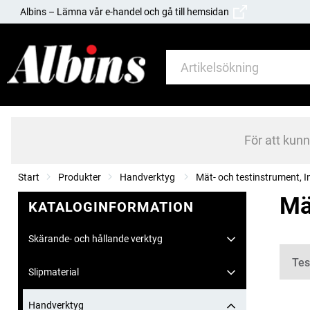
Albins – Lämna vår e-handel och gå till hemsidan
För att kun
Start
Produkter
Handverktyg
Mät- och testinstrument, I
Mä
KATALOGINFORMATION
Skärande- och hållande verktyg
Kate
Tes
Slipmaterial
Handverktyg