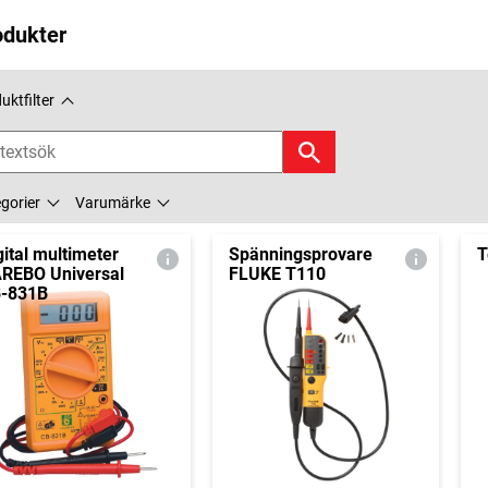
odukter
uktfilter
gorier
Varumärke
gital multimeter
Spänningsprovare
T
REBO Universal
FLUKE T110
-831B