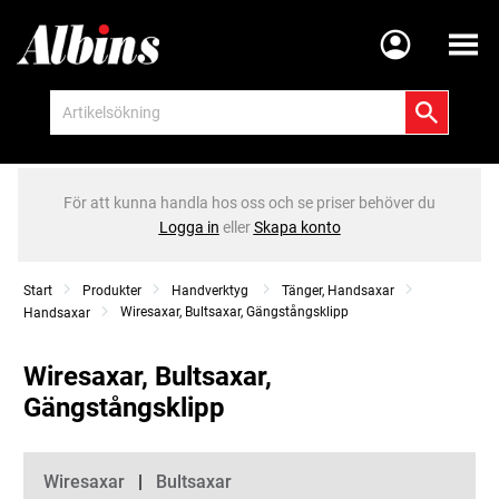
Meny
För att kunna handla hos oss och se priser behöver du
Logga in
eller
Skapa konto
Start
Produkter
Handverktyg
Tänger, Handsaxar
Wiresaxar, Bultsaxar, Gängstångsklipp
Handsaxar
Wiresaxar, Bultsaxar,
Gängstångsklipp
Kategorier
Wiresaxar
Bultsaxar