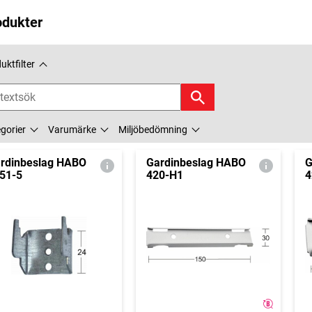
odukter
uktfilter
gorier
Varumärke
Miljöbedömning
rdinbeslag HABO
Gardinbeslag HABO
G
51-5
420-H1
4