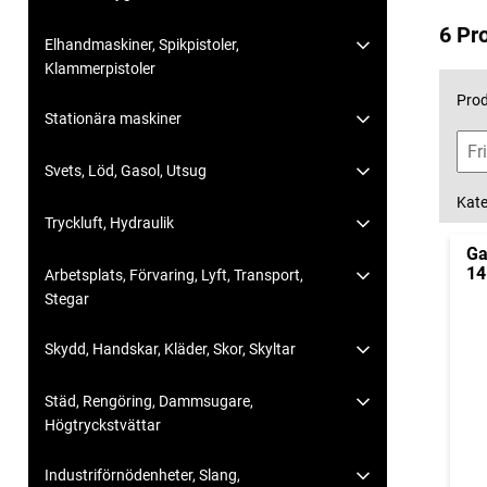
6 Pr
Elhandmaskiner, Spikpistoler,
Klammerpistoler
Prod
Stationära maskiner
Svets, Löd, Gasol, Utsug
Kate
Tryckluft, Hydraulik
Ga
14
Arbetsplats, Förvaring, Lyft, Transport,
Stegar
Skydd, Handskar, Kläder, Skor, Skyltar
Städ, Rengöring, Dammsugare,
Högtryckstvättar
Industriförnödenheter, Slang,