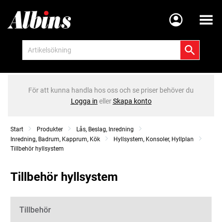
Meny
För att kunna handla hos oss och se priser behöver du
Logga in
eller
Skapa konto
Start
Produkter
Lås, Beslag, Inredning
Inredning, Badrum, Kapprum, Kök
Hyllsystem, Konsoler, Hyllplan
Tillbehör hyllsystem
Tillbehör hyllsystem
Kategorier
Tillbehör