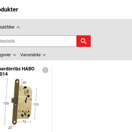
odukter
uktfilter
gorier
Varumärke
nerdörrlås HABO
014