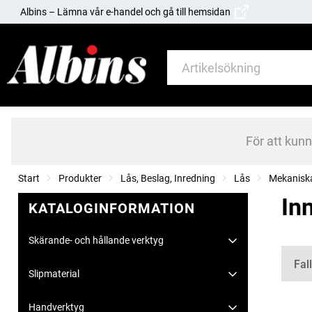
Albins – Lämna vår e-handel och gå till hemsidan
För att kun
Start
Produkter
Lås, Beslag, Inredning
Lås
Mekaniska
In
KATALOGINFORMATION
Skärande- och hållande verktyg
Kate
Fal
Slipmaterial
Handverktyg