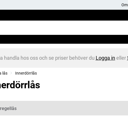
Om 
na handla hos oss och se priser behöver du
Logga in
eller
 lås
Innerdörrlås
nerdörrlås
gorier
lregellås