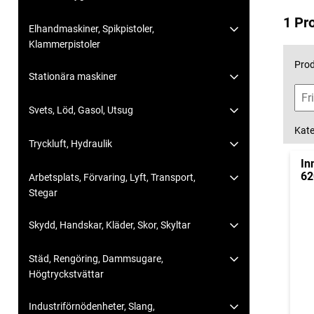
1 Pr
Elhandmaskiner, Spikpistoler,
Klammerpistoler
Prod
Stationära maskiner
Svets, Löd, Gasol, Utsug
Kate
Tryckluft, Hydraulik
In
62
Arbetsplats, Förvaring, Lyft, Transport,
Stegar
Skydd, Handskar, Kläder, Skor, Skyltar
Städ, Rengöring, Dammsugare,
Högtryckstvättar
Industriförnödenheter, Slang,