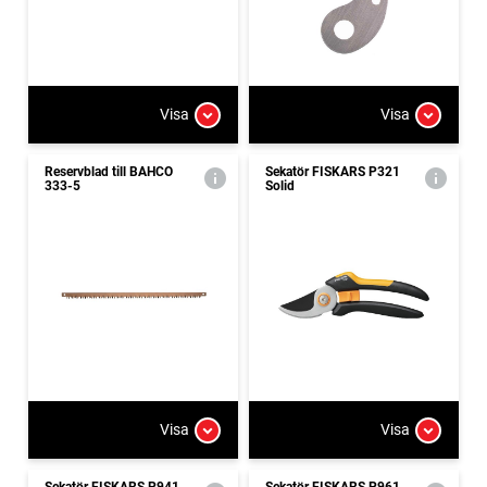
Visa
Visa
Reservblad till BAHCO
Sekatör FISKARS P321
333-5
Solid
Visa
Visa
Sekatör FISKARS P941
Sekatör FISKARS P961