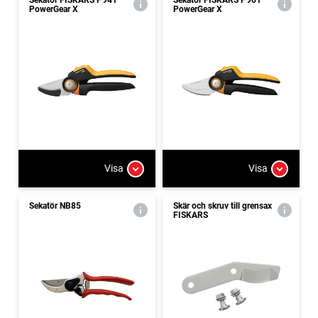
PowerGear X
PowerGear X
Visa
Visa
Sekatör NB85
Skär och skruv till grensax
FISKARS