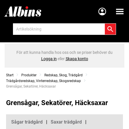
Meny
För att kunna handla hos oss och se priser behöver du
Logga in
eller
Skapa konto
Start
Produkter
Redskap, Skog, Trädgård
Trädgårdsredskap, Vinterredskap, Skogsredskap
Current:
Grensågar, Sekatörer, Häcksaxar
Grensågar, Sekatörer, Häcksaxar
Kategorier
Sågar trädgård
Saxar trädgård