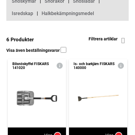
Snöskyfflar
Snörakor
Snöslädar
Isredskap
Halkbekämpningsmedel
6 Produkter
Filtrera artiklar
Visa även beställningsvaror
Bilsnöskyffel FISKARS
Is- och barkjärn FISKARS
141020
140000