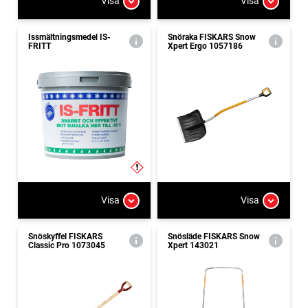
Visa
Visa
Issmältningsmedel IS-
Snöraka FISKARS Snow
FRITT
Xpert Ergo 1057186
Visa
Visa
Snöskyffel FISKARS
Snösläde FISKARS Snow
Classic Pro 1073045
Xpert 143021