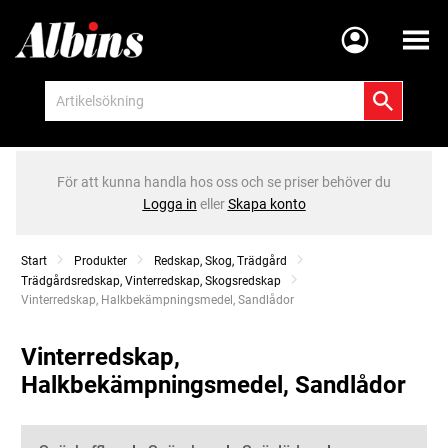
Meny
För att kunna handla hos oss och se priser behöver du
Logga in
eller
Skapa konto
Start
Produkter
Redskap, Skog, Trädgård
Trädgårdsredskap, Vinterredskap, Skogsredskap
Current:
Vinterredskap, Halkbekämpningsmedel, Sandlådor
Vinterredskap,
Halkbekämpningsmedel, Sandlådor
Kategorier