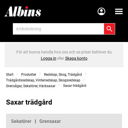
Meny
För att kunna handla hos oss och se priser behöver du
Logga in
eller
Skapa konto
Start
Produkter
Redskap, Skog, Trädgård
Trädgårdsredskap, Vinterredskap, Skogsredskap
Saxar trädgård
Grensågar, Sekatörer, Häcksaxar
Saxar trädgård
Kategorier
Sekatörer
Grensaxar