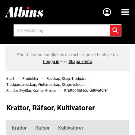
Meny
För att kunna handla hos oss och se priser behöver du
Logga in
eller
Skapa konto
Start
Produkter
Redskap, Skog, Trädgård
Trädgårdsredskap, Vinterredskap, Skogsredskap
Krattor, Räfsor, Kultivatorer
Spadar, Skyfflar, Krattor, Grepar
Krattor, Räfsor, Kultivatorer
Kategorier
Krattor
Räfsor
Kultivatorer