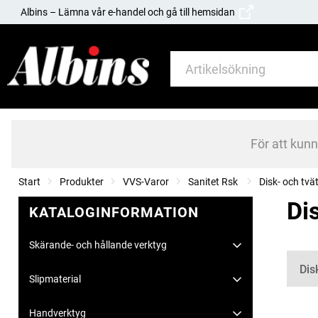
Albins – Lämna vår e-handel och gå till hemsidan
För att kun
Start
Produkter
VVS-Varor
Sanitet Rsk
Disk- och tvä
Di
KATALOGINFORMATION
Skärande- och hållande verktyg
Kate
Dis
Slipmaterial
Handverktyg