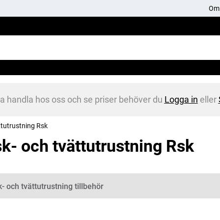
Om 
na handla hos oss och se priser behöver du
Logga in
eller
ttutrustning Rsk
sk- och tvättutrustning Rsk
gorier
k- och tvättutrustning tillbehör