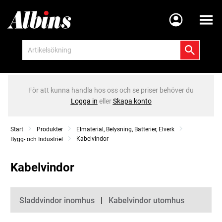
Meny
För att kunna handla hos oss och se priser behöver du
Logga in
eller
Skapa konto
Start
Produkter
Elmaterial, Belysning, Batterier, Elverk
Kabelvindor
Bygg- och Industriel
Kabelvindor
Kategorier
Sladdvindor inomhus
Kabelvindor utomhus