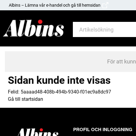
Albins – Lämna vår e-handel och gå till hemsidan
För att kun
Sidan kunde inte visas
Felid:
5aaaad48-408b-494b-9340-f01ec9a8dc97
Gå till startsidan
PROFIL OCH INLOGGNING