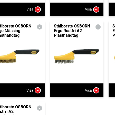
Visa
Visa
ålborste OSBORN
Stålborste OSBORN
S
go Mässing
Ergo Rostfri A2
E
asthandtag
Plasthandtag
P
Visa
Visa
ålborste OSBORN
stfri A2