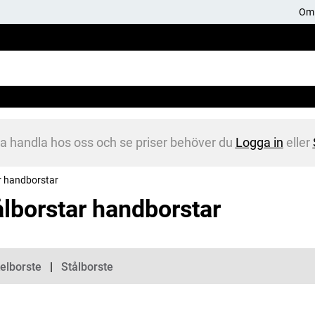
Om 
na handla hos oss och se priser behöver du
Logga in
eller
r handborstar
ålborstar handborstar
gorier
elborste
Stålborste