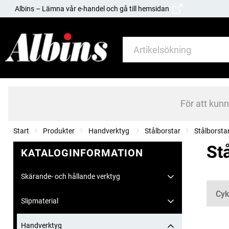
Albins – Lämna vår e-handel och gå till hemsidan
För att kun
Start
Produkter
Handverktyg
Stålborstar
Stålborsta
St
KATALOGINFORMATION
Skärande- och hållande verktyg
Kate
Cyk
Slipmaterial
Handverktyg