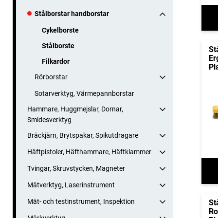
Stålborstar handborstar
Cykelborste
Stålborste
St
Er
Filkardor
Pl
Rörborstar
Sotarverktyg, Värmepannborstar
Hammare, Huggmejslar, Dornar,
Smidesverktyg
Bräckjärn, Brytspakar, Spikutdragare
Häftpistoler, Häfthammare, Häftklammer
Tvingar, Skruvstycken, Magneter
Mätverktyg, Laserinstrument
Mät- och testinstrument, Inspektion
St
Ro