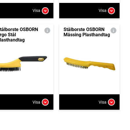
Visa
Visa
tålborste OSBORN
Stålborste OSBORN
rgo Stål
Mässing Plasthandtag
lasthandtag
Visa
Visa