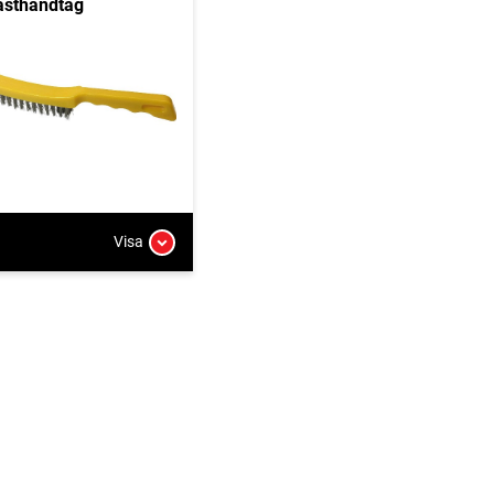
asthandtag
Visa