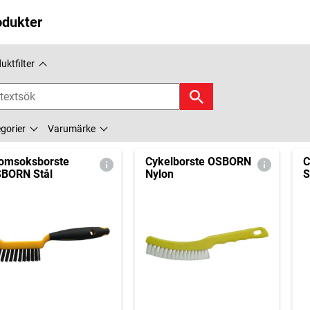
odukter
uktfilter
gorier
Varumärke
omsoksborste
Cykelborste OSBORN
C
BORN Stål
Nylon
S