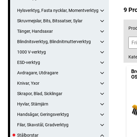
9 Pr
Hylsverktyg, Fasta nycklar, Momentverktyg
Skruvmejslar, Bits, Bitssatser, Sylar
Prod
Tänger, Handsaxar
Blindnitsverktyg, Blindnitmutterverktyg
1000 V-verktyg
Kate
ESD-verktyg
Br
Avdragare, Utdragare
OS
Knivar, Yxor
Skrapor, Blad, Sicklingar
Hyvlar, Stämjärn
Handsågar, Geringsverktyg
Filar, Skavstål, Gradverktyg
Stålborstar