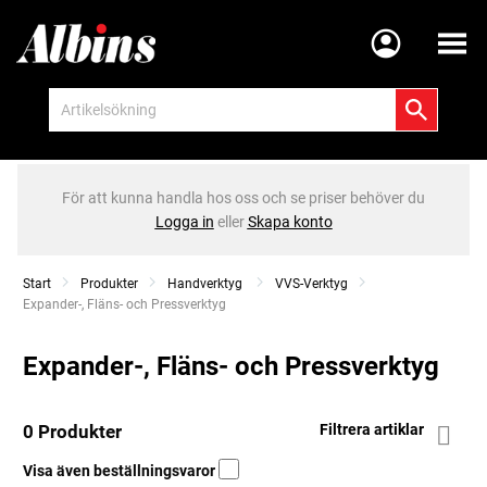
Meny
För att kunna handla hos oss och se priser behöver du
Logga in
eller
Skapa konto
Start
Produkter
Handverktyg
VVS-Verktyg
Current:
Expander-, Fläns- och Pressverktyg
Expander-, Fläns- och Pressverktyg
0 Produkter
Filtrera artiklar
Visa även beställningsvaror