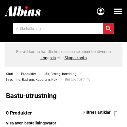
Meny
För att kunna handla hos oss och se priser behöver du
Logga in
eller
Skapa konto
Start
Produkter
Lås, Beslag, Inredning
Current:
Bastu-utrustning
Inredning, Badrum, Kapprum, Kök
Bastu-utrustning
0 Produkter
Filtrera artiklar
Visa även beställningsvaror