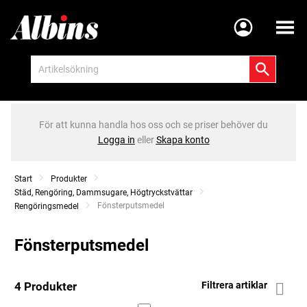
Meny
För att kunna handla hos oss och se priser behöver du
Logga in
eller
Skapa konto
Start
Produkter
Städ, Rengöring, Dammsugare, Högtryckstvättar
Current:
Fönsterputsmedel
Rengöringsmedel
Fönsterputsmedel
4 Produkter
Filtrera artiklar