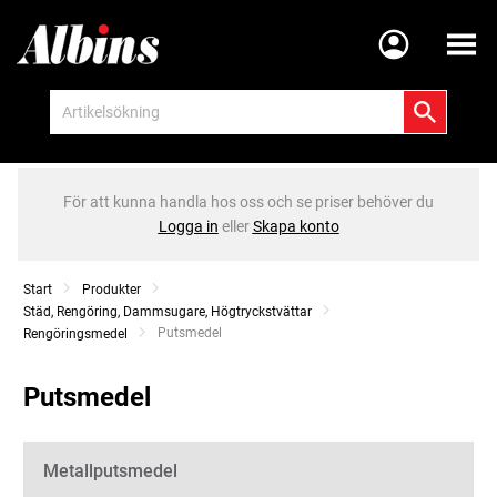
Meny
För att kunna handla hos oss och se priser behöver du
Logga in
eller
Skapa konto
Start
Produkter
Städ, Rengöring, Dammsugare, Högtryckstvättar
Current:
Putsmedel
Rengöringsmedel
Putsmedel
Kategorier
Metallputsmedel