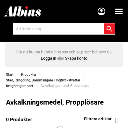
Meny
För att kunna handla hos oss och se priser behöver du
Logga in
eller
Skapa konto
Start
Produkter
Städ, Rengöring, Dammsugare, Högtryckstvättar
Current:
Avkalkningsmedel, Propplösare
Rengöringsmedel
Avkalkningsmedel, Propplösare
0 Produkter
Filtrera artiklar