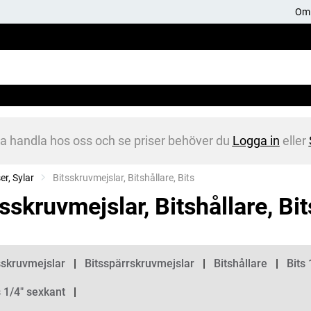
Om 
na handla hos oss och se priser behöver du
Logga in
eller
er, Sylar
Current:
Bitsskruvmejslar, Bitshållare, Bits
sskruvmejslar, Bitshållare, Bit
gorier
sskruvmejslar
Bitsspärrskruvmejslar
Bitshållare
Bits 
s 1/4" sexkant