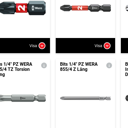
Visa
Visa
ts 1/4" PZ WERA
Bits 1/4" PZ WERA
B
5/4 TZ Torsion
855/4 Z Lång
I
ng
D