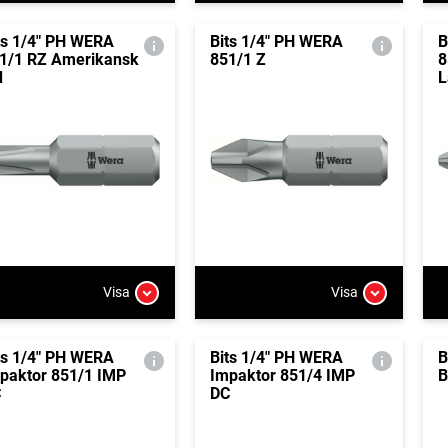
ts 1/4" PH WERA
Bits 1/4" PH WERA
B
1/1 RZ Amerikansk
851/1 Z
8
d
L
Visa
Visa
ts 1/4" PH WERA
Bits 1/4" PH WERA
B
paktor 851/1 IMP
Impaktor 851/4 IMP
B
C
DC