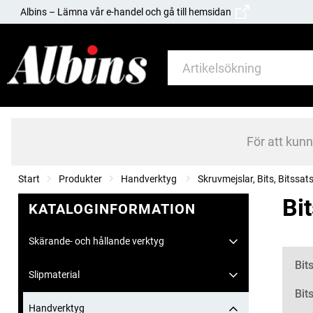
Albins – Lämna vår e-handel och gå till hemsidan
För att kun
Start
Produkter
Handverktyg
Skruvmejslar, Bits, Bitssats
Bit
KATALOGINFORMATION
Skärande- och hållande verktyg
Kate
Bit
Slipmaterial
Bit
Handverktyg