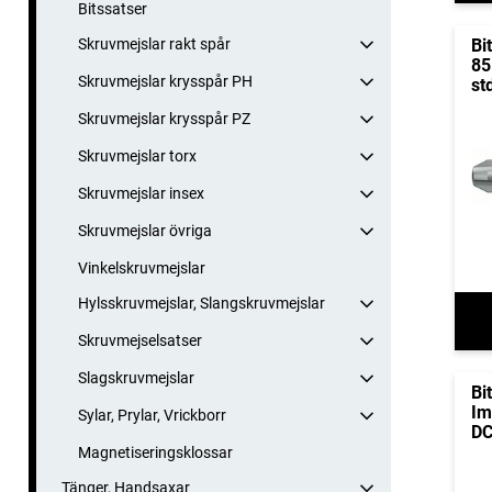
Bitssatser
Skruvmejslar rakt spår
Bi
85
Skruvmejslar krysspår PH
st
Skruvmejslar krysspår PZ
Skruvmejslar torx
Skruvmejslar insex
Skruvmejslar övriga
Vinkelskruvmejslar
Hylsskruvmejslar, Slangskruvmejslar
Skruvmejselsatser
Slagskruvmejslar
Bi
Im
Sylar, Prylar, Vrickborr
D
Magnetiseringsklossar
Tänger, Handsaxar