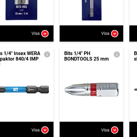
Visa
Visa
ts 1/4" Insex WERA
Bits 1/4" PH
B
paktor 840/4 IMP
BONDTOOLS 25 mm
s
C
Visa
Visa