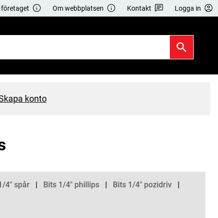
företaget
Om webbplatsen
Kontakt
Logga in
Skapa konto
s
1/4" spår
Bits 1/4" phillips
Bits 1/4" pozidriv