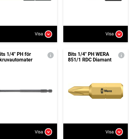
Visa
Visa
its 1/4" PH för
Bits 1/4" PH WERA
kruvautomater
851/1 RDC Diamant
Visa
Visa