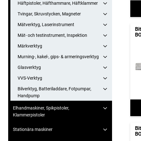
Häftpistoler, Häfthammare, Häftklammer
Tvingar, Skruvstycken, Magneter
Mätverktyg, Laserinstrument
Bi
B
Mät- och testinstrument, Inspektion
Märkverktyg
Murning-, kakel-, gips- & armeringsverktyg
Glasverktyg
VVS-Verktyg
Bilverktyg, Batteriladdare, Fotpumpar,
Handpump
Elhandmaskiner, Spikpistoler,
Klammerpistoler
Bi
Stationära maskiner
B