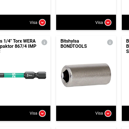
Visa
Visa
ts 1/4" Torx WERA
Bitshylsa
B
paktor 867/4 IMP
BONDTOOLS
B
C
S
Visa
Visa