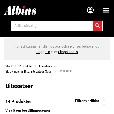
Meny
För att kunna handla hos oss och se priser behöver du
Logga in
eller
Skapa konto
Start
Produkter
Handverktyg
Current:
Bitssatser
Skruvmejslar, Bits, Bitssatser, Sylar
Bitssatser
14 Produkter
Filtrera artiklar
Visa även beställningsvaror