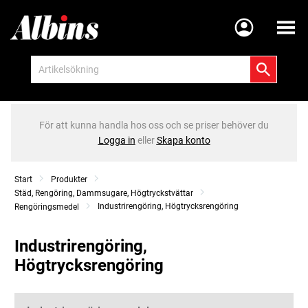
Meny
För att kunna handla hos oss och se priser behöver du
Logga in
eller
Skapa konto
Start
Produkter
Städ, Rengöring, Dammsugare, Högtryckstvättar
Industrirengöring, Högtrycksrengöring
Rengöringsmedel
Industrirengöring,
Högtrycksrengöring
Kategorier