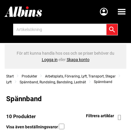
Meny
För att kunna handla hos oss och se priser behöver du
Logga in
eller
Skapa konto
Start
Produkter
Arbetsplats, Förvaring, Lyft, Transport, Stegar
Spännband
Lyft
Spännband, Rundsling, Bandsling, Lastnät
Spännband
10 Produkter
Filtrera artiklar
Visa även beställningsvaror