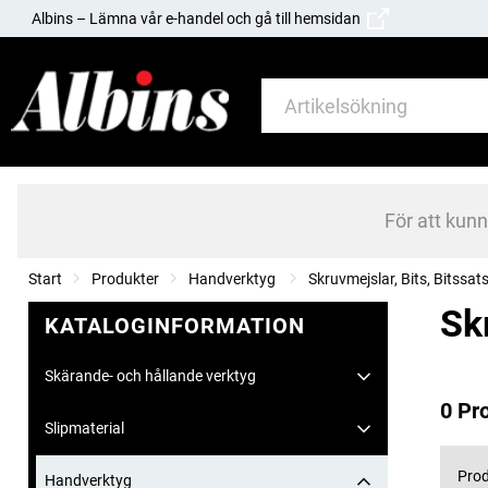
Albins – Lämna vår e-handel och gå till hemsidan
För att kun
Start
Produkter
Handverktyg
Skruvmejslar, Bits, Bitssats
Sk
KATALOGINFORMATION
Skärande- och hållande verktyg
0 Pr
Slipmaterial
Prod
Handverktyg