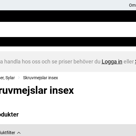
Om 
na handla hos oss och se priser behöver du
Logga in
eller
er, Sylar
Skruvmejslar insex
ruvmejslar insex
odukter
uktfilter