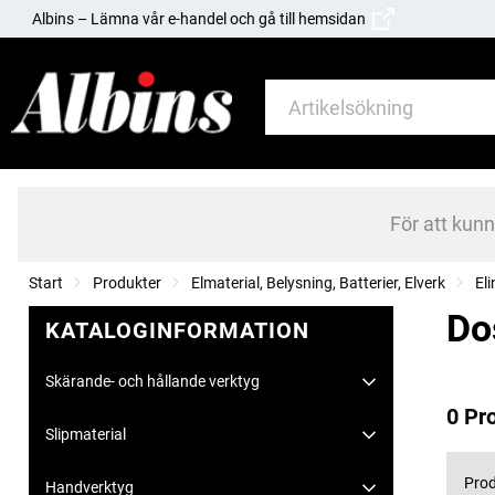
Albins – Lämna vår e-handel och gå till hemsidan
För att kun
Start
Produkter
Elmaterial, Belysning, Batterier, Elverk
El
Dos
KATALOGINFORMATION
Skärande- och hållande verktyg
0 Pr
Slipmaterial
Prod
Handverktyg