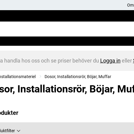
Om 
na handla hos oss och se priser behöver du
Logga in
eller
installationsmateriel
Dosor, Installationsrör, Böjar, Muffar
or, Installationsrör, Böjar, Mu
odukter
uktfilter