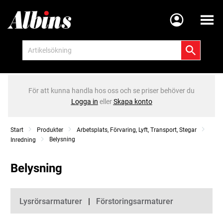
Meny
För att kunna handla hos oss och se priser behöver du
Logga in
eller
Skapa konto
Start
Produkter
Arbetsplats, Förvaring, Lyft, Transport, Stegar
Belysning
Inredning
Belysning
Kategorier
Lysrörsarmaturer
Förstoringsarmaturer