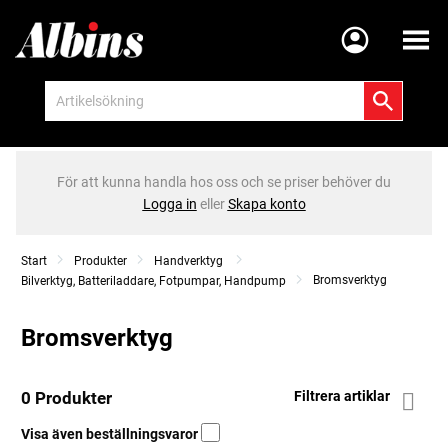
Meny
För att kunna handla hos oss och se priser behöver du
Logga in
eller
Skapa konto
Start
Produkter
Handverktyg
Bromsverktyg
Bilverktyg, Batteriladdare, Fotpumpar, Handpump
Bromsverktyg
0 Produkter
Filtrera artiklar
Visa även beställningsvaror