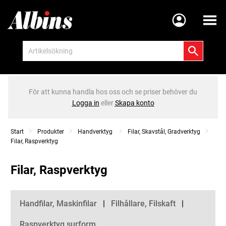
Meny
För att kunna handla hos oss och se priser behöver du
Logga in
eller
Skapa konto
Start
Produkter
Handverktyg
Filar, Skavstål, Gradverktyg
Filar, Raspverktyg
Filar, Raspverktyg
Kategorier
Handfilar, Maskinfilar
Filhållare, Filskaft
Raspverktyg surform