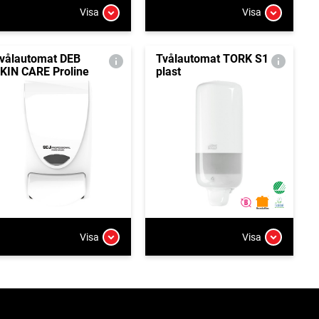
Visa
Visa
vålautomat DEB
Tvålautomat TORK S1
KIN CARE Proline
plast
Visa
Visa