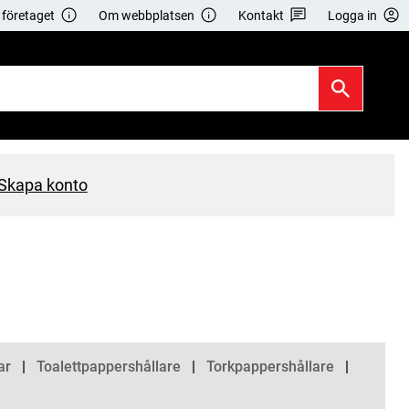
företaget
Om webbplatsen
Kontakt
Logga in
Skapa konto
ar
Toalettpappershållare
Torkpappershållare