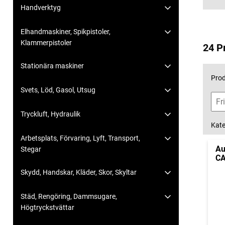
Handverktyg
Elhandmaskiner, Spikpistoler,
Klammerpistoler
24 P
Stationära maskiner
Prod
Svets, Löd, Gasol, Utsug
Tryckluft, Hydraulik
Kate
Arbetsplats, Förvaring, Lyft, Transport,
Au
Stegar
CA
Skydd, Handskar, Kläder, Skor, Skyltar
Städ, Rengöring, Dammsugare,
Högtryckstvättar