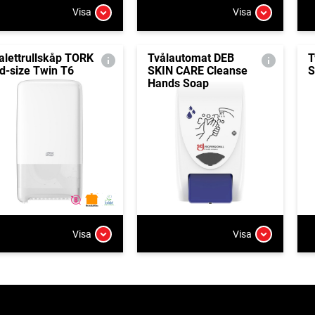
Visa
Visa
alettrullskåp TORK
Tvålautomat DEB
T
d-size Twin T6
SKIN CARE Cleanse
S
Hands Soap
Visa
Visa