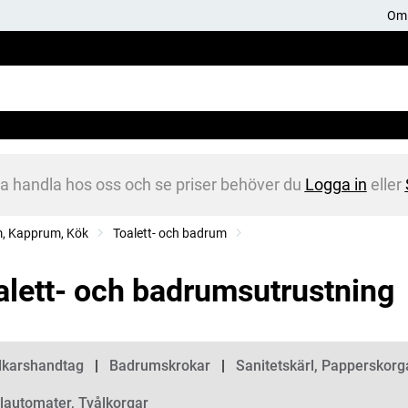
Om 
na handla hos oss och se priser behöver du
Logga in
eller
m, Kapprum, Kök
Toalett- och badrum
alett- och badrumsutrustning
gorier
karshandtag
Badrumskrokar
Sanitetskärl, Papperskorg
lautomater, Tvålkorgar