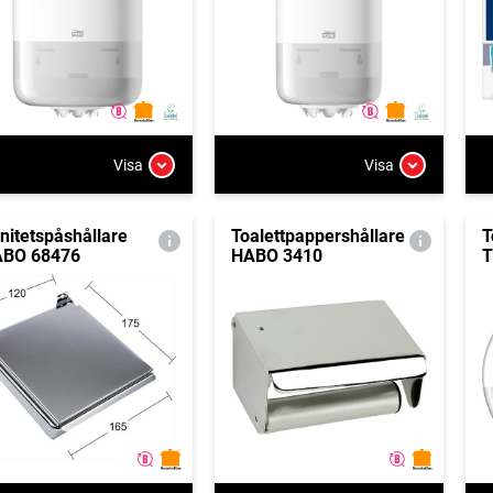
Visa
Visa
nitetspåshållare
Toalettpappershållare
T
BO 68476
HABO 3410
T