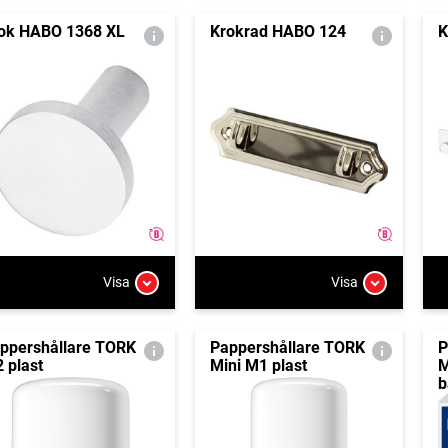
ok HABO 1368 XL
Krokrad HABO 124
K
Visa
Visa
ppershållare TORK
Pappershållare TORK
P
 plast
Mini M1 plast
M
b