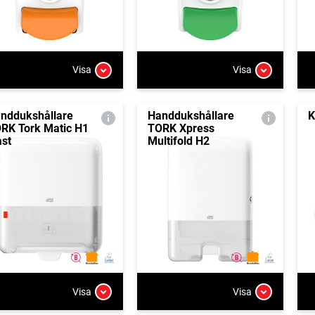
Visa
Visa
nddukshållare
Handdukshållare
K
RK Tork Matic H1
TORK Xpress
ast
Multifold H2
Visa
Visa