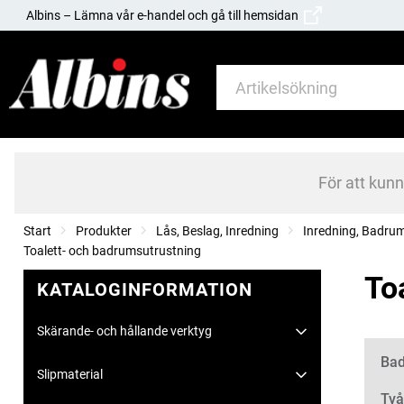
Albins – Lämna vår e-handel och gå till hemsidan
För att kun
Start
Produkter
Lås, Beslag, Inredning
Inredning, Badru
Toalett- och badrumsutrustning
To
KATALOGINFORMATION
Skärande- och hållande verktyg
Kate
Bad
Slipmaterial
Två