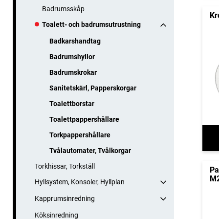
Badrumsskåp
Kr
Toalett- och badrumsutrustning
Badkarshandtag
Badrumshyllor
Badrumskrokar
Sanitetskärl, Papperskorgar
Toalettborstar
Toalettpappershållare
Torkpappershållare
Tvålautomater, Tvålkorgar
Torkhissar, Torkställ
Pa
M2
Hyllsystem, Konsoler, Hyllplan
Kapprumsinredning
Köksinredning