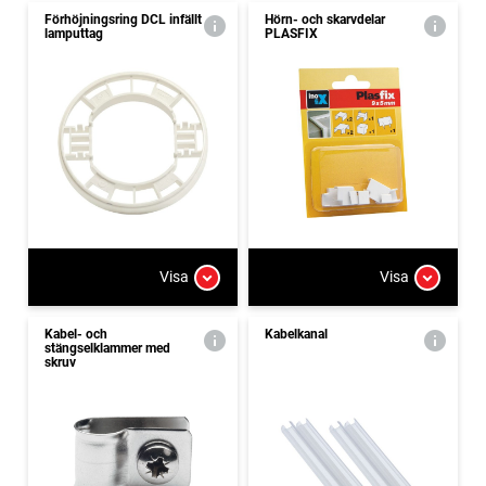
Förhöjningsring DCL infällt
Hörn- och skarvdelar
lamputtag
PLASFIX
Visa
Visa
Kabel- och
Kabelkanal
stängselklammer med
skruv