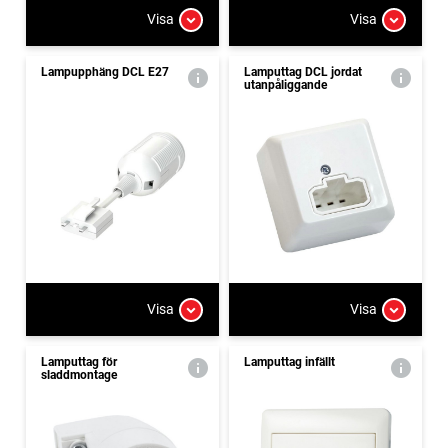
Visa
Visa
Lampupphäng DCL E27
Lamputtag DCL jordat
utanpåliggande
Visa
Visa
Lamputtag för
Lamputtag infällt
sladdmontage