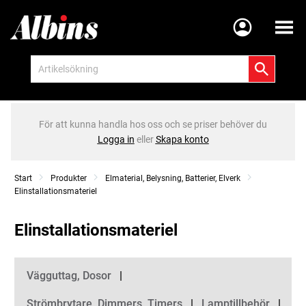
Meny
För att kunna handla hos oss och se priser behöver du
Logga in
eller
Skapa konto
Start
Produkter
Elmaterial, Belysning, Batterier, Elverk
Elinstallationsmateriel
Elinstallationsmateriel
Kategorier
Vägguttag, Dosor
Strömbrytare, Dimmers, Timers
Lamptillbehör