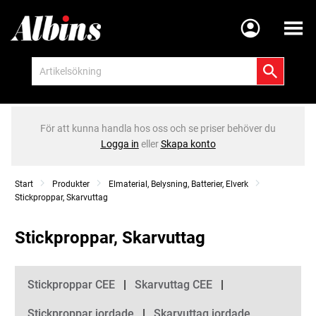
Meny
För att kunna handla hos oss och se priser behöver du
Logga in
eller
Skapa konto
Start
Produkter
Elmaterial, Belysning, Batterier, Elverk
Stickproppar, Skarvuttag
Stickproppar, Skarvuttag
Kategorier
Stickproppar CEE
Skarvuttag CEE
Stickproppar jordade
Skarvuttag jordade