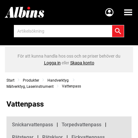
Meny
För att kunna handla hos oss och se priser behöver du
Logga in
eller
Skapa konto
Start
Produkter
Handverktyg
Vattenpass
Mätverktyg, Laserinstrument
Vattenpass
Kategorier
Snickarvattenpass
Torpedvattenpass
Rätstegar
Rätskivor
Fickvattenpass