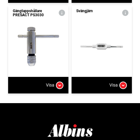
Gängtappshållare
Svängjärn
PRESACT PS3030
Visa
Visa