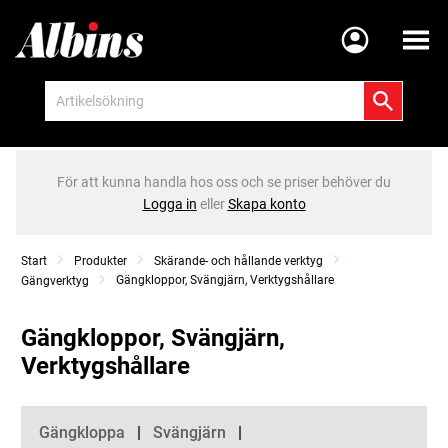
Meny
För att kunna handla hos oss och se priser behöver du
Logga in
eller
Skapa konto
Start
Produkter
Skärande- och hållande verktyg
Gängkloppor, Svängjärn, Verktygshållare
Gängverktyg
Gängkloppor, Svängjärn,
Verktygshållare
Kategorier
Gängkloppa
Svängjärn