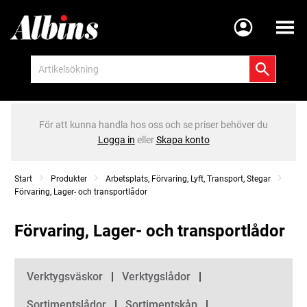
Meny
För att kunna handla hos oss och se priser behöver du
Logga in
eller
Skapa konto
Start
Produkter
Arbetsplats, Förvaring, Lyft, Transport, Stegar
Förvaring, Lager- och transportlådor
Förvaring, Lager- och transportlådor
Kategorier
Verktygsväskor
Verktygslådor
Sortimentslådor
Sortimentskåp