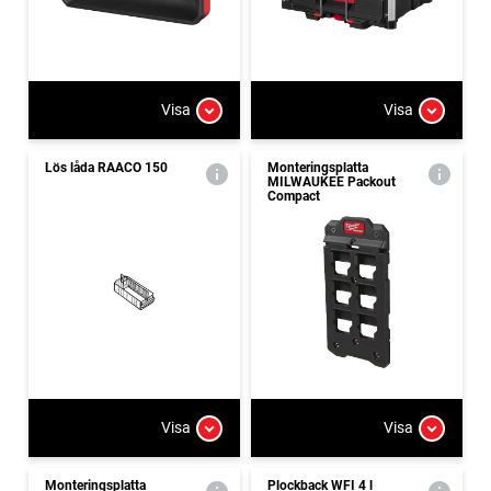
Visa
Visa
Lös låda RAACO 150
Monteringsplatta
MILWAUKEE Packout
Compact
Visa
Visa
Monteringsplatta
Plockback WFI 4 l