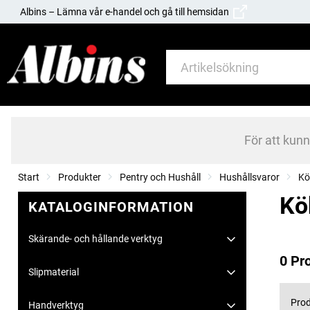
Albins – Lämna vår e-handel och gå till hemsidan
För att kun
Start
Produkter
Pentry och Hushåll
Hushållsvaror
Kö
Kö
KATALOGINFORMATION
Skärande- och hållande verktyg
0 Pr
Slipmaterial
Prod
Handverktyg