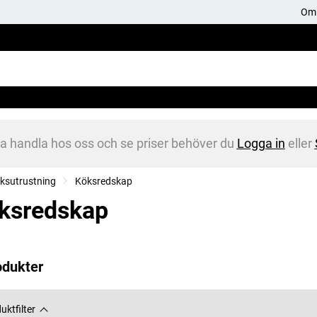
Om 
na handla hos oss och se priser behöver du
Logga in
eller
ksutrustning
Köksredskap
ksredskap
odukter
uktfilter