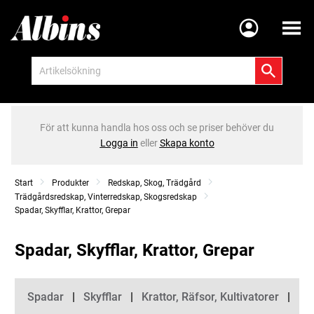
Meny
För att kunna handla hos oss och se priser behöver du
Logga in
eller
Skapa konto
Start
Produkter
Redskap, Skog, Trädgård
Trädgårdsredskap, Vinterredskap, Skogsredskap
Spadar, Skyfflar, Krattor, Grepar
Spadar, Skyfflar, Krattor, Grepar
Kategorier
Spadar
Skyfflar
Krattor, Räfsor, Kultivatorer