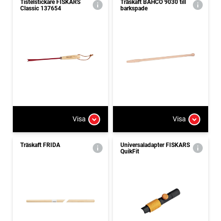
Tistelstickare FISKARS
Träskaft BAHCO 9030 till
Classic 137654
barkspade
Visa
Visa
Träskaft FRIDA
Universaladapter FISKARS
QuikFit