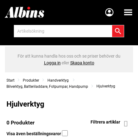
Meny
För att kunna handla hos oss och se priser behöver du
Logga in
eller
Skapa konto
Start
Produkter
Handverktyg
Hjulverktyg
Bilverktyg, Batteriladdare, Fotpumpar, Handpump
Hjulverktyg
0 Produkter
Filtrera artiklar
Visa även beställningsvaror