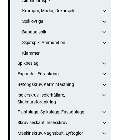
Aluminiumspik
Krampor, Märlor, Dekorspik
Spik övriga
Bandad spik
Skjutspik, Ammunition
Klammer
Spikbeslag
Expander, Förankring
Betongskruv, Karminfästning
Isolerskruv, Isolerhållare,
Skalmursförankring
Plastplugg, Spikplugg, Fasadplugg
Skruv sexkant, Insexskruv
Maskinskruv, Vagnsbult, Lyftöglor