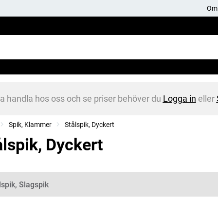
Om 
na handla hos oss och se priser behöver du
Logga in
eller
Spik, Klammer
Stålspik, Dyckert
ålspik, Dyckert
gorier
lspik, Slagspik