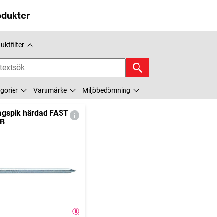
odukter
uktfilter
gorier
Varumärke
Miljöbedömning
agspik härdad FAST
ZB