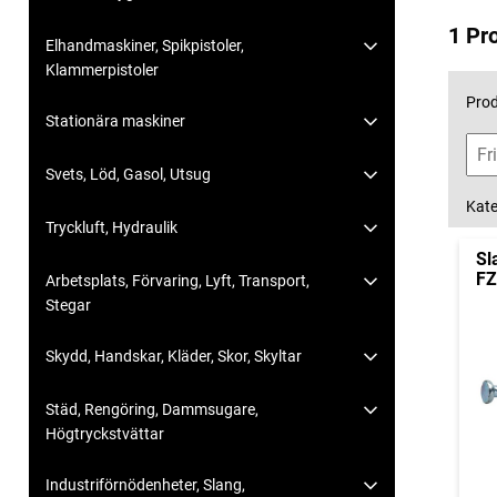
1 Pr
Elhandmaskiner, Spikpistoler,
Klammerpistoler
Prod
Stationära maskiner
Svets, Löd, Gasol, Utsug
Kate
Tryckluft, Hydraulik
Sl
F
Arbetsplats, Förvaring, Lyft, Transport,
Stegar
Skydd, Handskar, Kläder, Skor, Skyltar
Städ, Rengöring, Dammsugare,
Högtryckstvättar
Industriförnödenheter, Slang,