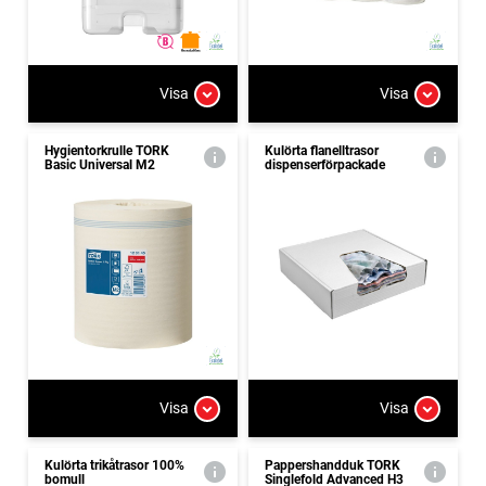
Visa
Visa
Hygientorkrulle TORK
Kulörta flanelltrasor
Basic Universal M2
dispenserförpackade
Visa
Visa
Kulörta trikåtrasor 100%
Pappershandduk TORK
bomull
Singlefold Advanced H3