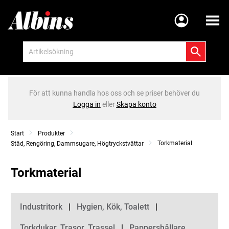
Meny
För att kunna handla hos oss och se priser behöver du
Logga in
eller
Skapa konto
Start
Produkter
Torkmaterial
Städ, Rengöring, Dammsugare, Högtryckstvättar
Torkmaterial
Kategorier
Industritork
Hygien, Kök, Toalett
Torkdukar, Trasor, Trassel
Pappershållare