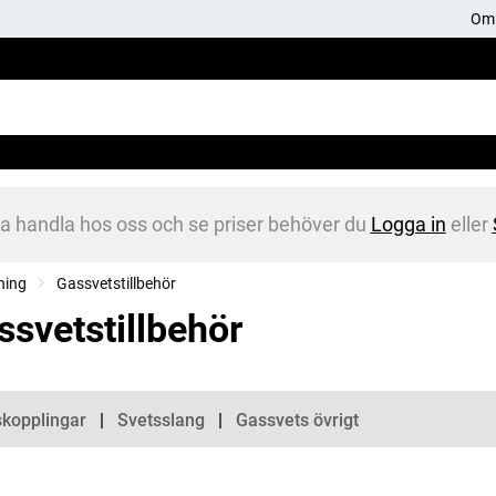
Om 
na handla hos oss och se priser behöver du
Logga in
eller
ning
Gassvetstillbehör
ssvetstillbehör
gorier
kopplingar
Svetsslang
Gassvets övrigt