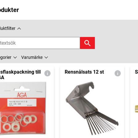
odukter
uktfilter
gorier
Varumärke
sflaskpackning till
Rensnålsats 12 st
S
GA