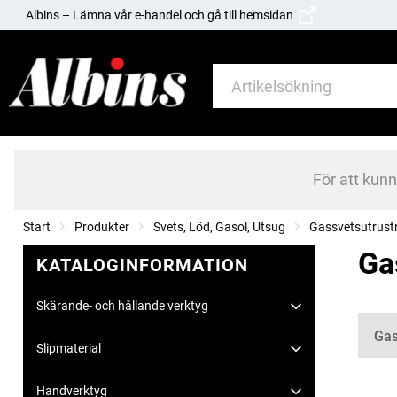
Albins – Lämna vår e-handel och gå till hemsidan
För att kun
Start
Produkter
Svets, Löd, Gasol, Utsug
Gassvetsutrust
Ga
KATALOGINFORMATION
Skärande- och hållande verktyg
Kate
Gas
Slipmaterial
Handverktyg